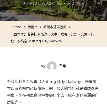
在
Updated On
2025-01-22
有 2 則留言
〈【墨
爾
本】
Home
墨爾本
墨爾本郊區景點
普
【墨爾本】普芬比利蒸汽小火車︱攻略、訂票、交通、行
芬
程一次搞定 Puffing Billy Railway
比
利
蒸
汽
by
布布
小
火
普芬比利蒸汽火車（Puffing Billy Railway）是墨爾
車
本郊區的熱門必玩旅遊景點，最大的特色就是體驗復古
︱
列車，坐在列車窗沿把雙腳伸出去，還有沿途美麗的自
攻
然風光。