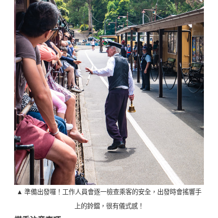
▲ 準備出發囉！工作人員會逐一檢查乘客的安全，出發時會搖響手
上的鈴鐺，很有儀式感！