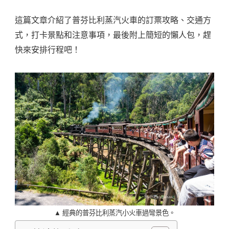
略、
訂
這篇文章介紹了普芬比利蒸汽火車的訂票攻略、交通方
票、
式，打卡景點和注意事項，最後附上簡短的懶人包，趕
交
快來安排行程吧！
通、
行
程
一
次
搞
定
Puffing
Billy
Railway〉
中
▲ 經典的普芬比利蒸汽小火車過彎景色。