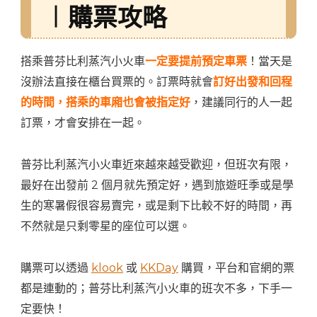
︱購票攻略
搭乘普芬比利蒸汽小火車
一定要提前預定車票
！當天是
沒辦法直接在櫃台買票的。訂票時就會
訂好出發和回程
的時間，搭乘的車廂也會被指定好
，建議同行的人一起
訂票，才會安排在一起。
普芬比利蒸汽小火車近來越來越受歡迎，但班次有限，
最好在出發前 2 個月就先預定好，遇到旅遊旺季或是學
生的寒暑假很容易賣完，或是剩下比較不好的時間，再
不然就是只剩零星的座位可以選。
購票可以透過
klook
或
KKDay
購買，平台和官網的票
都是連動的；普芬比利蒸汽小火車的班次不多，下手一
定要快！