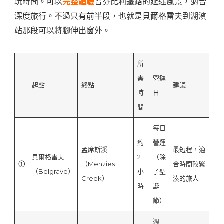
玩時間。可以
完整體驗
普芬比利鐵路的延途風景，適合
深度旅行。不過只有前半段，也就是貝爾格雷夫到湖濱
站那段可以將腳伸出窗外。
所
需
營運
起點
終點
建議
時
日
間
每日
約
營運
孟席斯溪
最短程，適
貝爾格雷夫
2
（除
①
（Menzies
合時間較緊
（Belgrave）
小
了聖
Creek）
湊的旅人
時
誕
節）
週