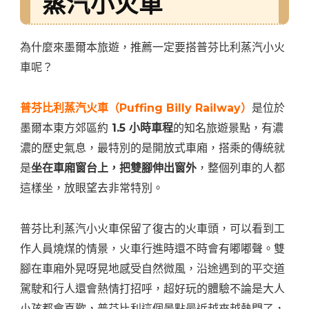
蒸汽小火車
為什麼來墨爾本旅遊，推薦一定要搭普芬比利蒸汽小火
車呢？
普芬比利蒸汽火車（Puffing Billy Railway）
是位於
墨爾本東方郊區約
1.5 小時車程
的知名旅遊景點，有濃
濃的歷史氣息，最特別的是開放式車廂，搭乘的傳統就
是
坐在車廂窗台上，把雙腳伸出窗外
，整個列車的人都
這樣坐，放眼望去非常特別。
普芬比利蒸汽小火車保留了復古的火車頭，可以看到工
作人員燒煤的情景，火車行進時還不時會有嘟嘟聲。雙
腳在車廂外晃呀晃地感受自然微風，沿途遇到的平交道
駕駛和行人還會熱情打招呼，超好玩的體驗不論是大人
小孩都會喜歡，普芬比利這個景點最近越來越熱門了，