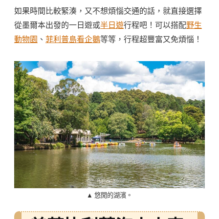
如果時間比較緊湊，又不想煩惱交通的話，就直接選擇
從墨爾本出發的一日遊或
半日遊
行程吧！可以搭配
野生
動物園
、
菲利普島看企鵝
等等，行程超豐富又免煩惱！
▲ 悠閒的湖濱。