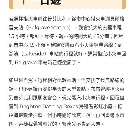
︱一日遊
若選擇搭火車前往普芬比利，從市中心搭火車到貝爾格
雷夫站（Belgrave Station），我會抓大約去程車程
1.5 小時，報到、等待、轉乘的時間大約 45分鐘；回程
到市中心 1.5 小時。建議安排蒸汽小火車經典路線：到
湖濱（Lakeside）車站的行程就好，通常搭完小火車回
到 Belgrave 車站時己經蠻累了。
如果是自駕，行程相對比較靈活，但安排了經典路線的
話，也不建議再安排半天的大型景點。布布曾經搭火車
到普芬比利跟朋友會合，玩完蒸汽小火車行程，回程自
駕到 Brighton Bathing Boxes 海邊看彩虹小屋，抵
達海邊散步拍照一個小時剛好欣賞日落，再回墨爾本市
區，這樣我覺蠻剛好的，緊湊又不會到太累。