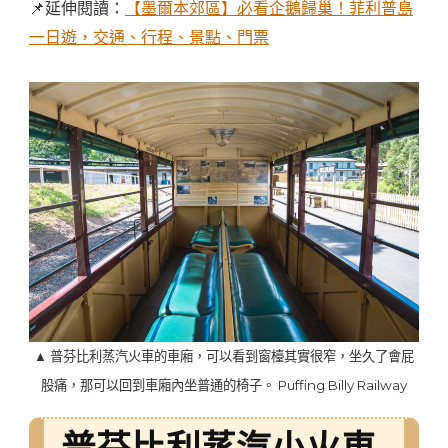
📌延伸閱讀：
【墨爾本郊區】必看企鵝歸巢！菲利普島
一日遊，交通、行程、景點、門票
▲ 普芬比利蒸汽火車的車廂，可以看到窗檯其實很窄，坐久了會屁
股痛，那可以回到車廂內坐普通的椅子。 Puffing Billy Railway
普芬比利蒸汽小火車