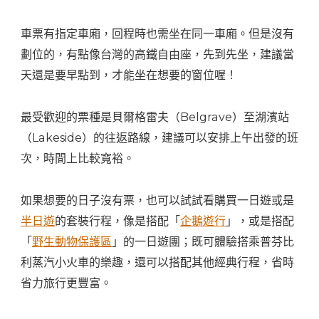
車票有指定車廂，回程時也需坐在同一車廂。但是沒有
劃位的，有點像台灣的高鐵自由座，先到先坐，建議當
天還是要早點到，才能坐在想要的窗位喔！
最受歡迎的票種是貝爾格雷夫（Belgrave）至湖濱站
（Lakeside）的往返路線，建議可以安排上午出發的班
次，時間上比較寬裕。
如果想要的日子沒有票，也可以試試看購買一日遊或是
半日遊
的套裝行程，像是搭配「
企鵝遊行
」，或是搭配
「
野生動物保護區
」的一日遊團；既可體驗搭乘普芬比
利蒸汽小火車的樂趣，還可以搭配其他經典行程，省時
省力旅行更豐富。