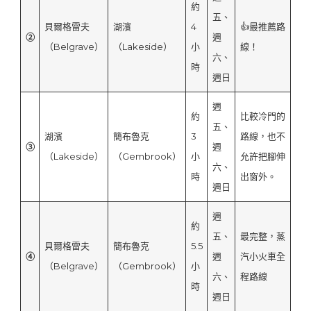
約
五、
貝爾格雷夫
湖濱
4
👍最推薦路
②
週
（Belgrave）
（Lakeside）
小
線！
六、
時
週日
週
約
比較冷門的
五、
湖濱
簡布魯克
3
路線，也不
③
週
（Lakeside）
（Gembrook）
小
允許把腳伸
六、
時
出窗外。
週日
週
約
五、
最完整，蒸
貝爾格雷夫
簡布魯克
5.5
④
週
汽小火車全
（Belgrave）
（Gembrook）
小
六、
程路線
時
週日