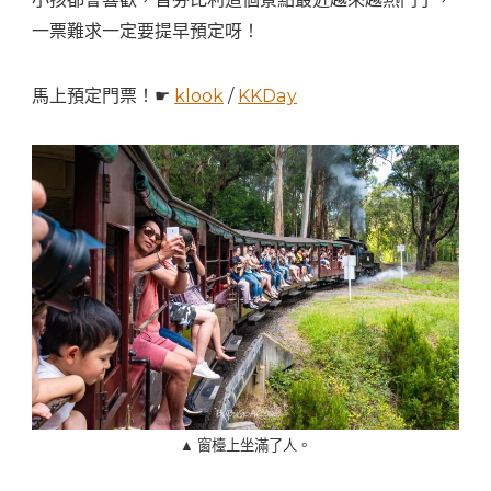
一票難求一定要提早預定呀！
馬上預定門票！☛
klook
/
KKDay
▲ 窗檯上坐滿了人。