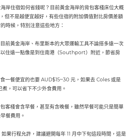
金海岸住宿如何省錢呢？目前黃金海岸的背包客棧床位大概
D 之間，但不是越便宜越好，有些住宿的附加價值對比房價差額
宿的時候，特別注意這些地方：
，目前黃金海岸、布里斯本的大眾運輸工具不論搭多遠一次
可以住遠一點像是到住南港（Southport）附近，節省房
。
一餐便宜的也要 AUD$15~30 元，如果去 Coles 或是
材自己煮，可以省下不少外食費用。
背包客棧會含早餐，甚至有含晚餐，雖然早餐可能只是簡單
些早餐費用。
：如果行程允許，建議避開每年 11 月中下旬這段時間，這是