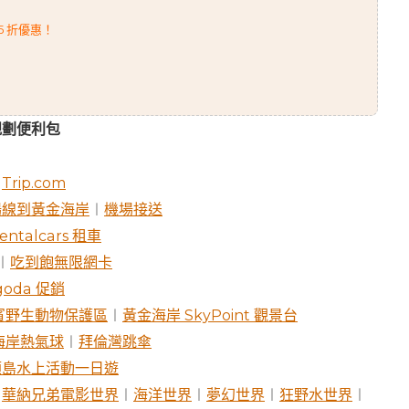
5 折優惠！
規劃便利包
︱
Trip.com
場線到黃金海岸
︱
機場接送
entalcars 租車
︱
吃到飽無限網卡
goda 促銷
賓野生動物保護區
︱
黃金海岸 SkyPoint 觀景台
海岸熱氣球
︱
拜倫灣跳傘
頓島水上活動一日遊
︱
華納兄弟電影世界
︱
海洋世界
︱
夢幻世界
︱
狂野水世界
︱