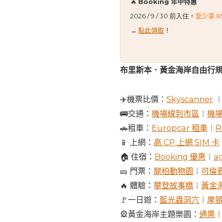
🔥
Booking 年中特惠
2026 / 9 / 30 前入住，
至少享 8
→
點此領取
！
布里斯本．黃金海岸自由行
✈️機票比價：
Skyscanner
🚌交通：
機場線到市區
︱
機
🚗租車：
Europcar 租車
︱
R
📱 上網：
高 CP 上網 SIM 卡
🏠 住宿：
Booking 優惠
︱
a
🎫 門票：
龍柏動物園
︱
可倫
🔥 體驗：
攀登故事橋
︱
黃金
🚩一日遊：
藍光蟲洞穴
︱
摩
🎡黃金海岸主題樂園：
通票