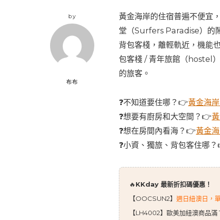
黃金海岸的住宿普遍不便宜，
by
堂（Surfers Paradis
背包客棧，離輕軌近，機能也
包客棧 / 青年旅館（host
的旅客。
布布
❓不知道要住哪？👉
黃金海岸
❓想要有廚房和大空間？👉
黃
❓想在房間內看海？👉
黃金海
❓小資、獨旅、背包客住哪？
🔥
KKday 最新折扣碼優惠！
【OOCSUN2】
週日紐澳日，單筆滿
【LH4002】歐美加紐澳商品滿 10