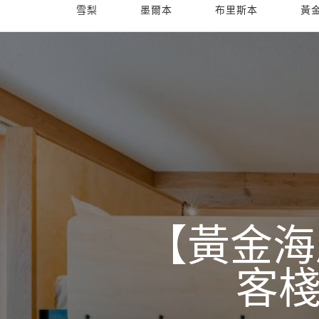
雪梨
墨爾本
布里斯本
黃
【黃金海
客棧