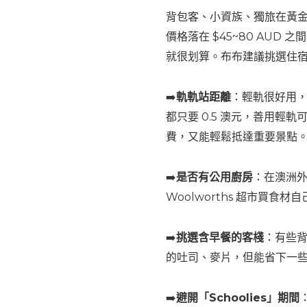
背包客、小資族、獨旅在黃
價格落在 $45~80 AU
就很划算。布布建議挑選住
➡️
軌軌站距離
：輕軌很好用
都只要 0.5 澳元，善用輕軌
費，又能輕鬆抵達重要景點
➡️
是否有公用廚房
：在澳洲外食
Woolworths 超市買食
➡️
挑選含早餐的客棧
：有些
的吐司、麥片，但能省下一
➡️
避開「Schoolies」期間