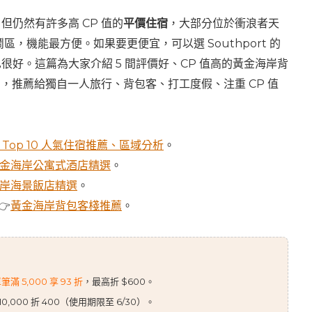
背
但仍然有許多高 CP 值的
平價住宿
，大部分位於衝浪者天
包
e）的鬧區，機能最方便。如果要更便宜，可以選 Southport 的
客
很好。這篇為大家介紹 5 間評價好、CP 值高的黃金海岸背
棧、
el），推薦給獨自一人旅行、背包客、打工度假、注重 CP 值
青
年
旅
 Top 10 人氣住宿推薦、區域分析
。
館
金海岸公寓式酒店精選
。
推
岸海景飯店精選
。
薦
👉
黃金海岸背包客棧推薦
。
(2026)
 5,000 享 93 折
，最高折 $600。
,000 折 400（使用期限至 6/30）。