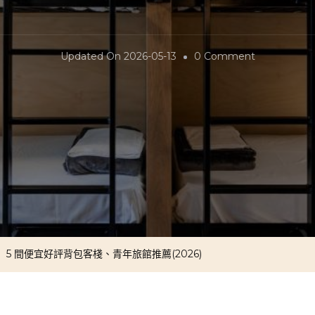
On
Updated On
2026-05-13
0 Comment
【黃
金
海
岸
住
宿】
5
間
便
5 間便宜好評背包客棧、青年旅館推薦(2026)
宜
好
評