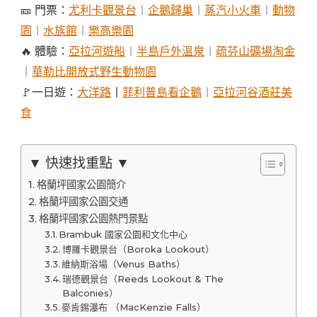
🎫 門票：
尤利卡觀景台
︱
企鵝歸巢
︱
蒸汽小火車
︱
動物
園
︱
水族館
︱
樂高樂園
🔥 體驗：
亞拉河遊船
︱
半島戶外溫泉
︱
疏芬山礦場淘金
︱
華勒比開放式野生動物園
🚩一日遊：
大洋路
丨
菲利普島看企鵝
︱
亞拉河谷酒莊美
食
▼ 快速找重點 ▼
格蘭坪國家公園簡介
格蘭坪國家公園交通
格蘭坪國家公園熱門景點
Brambuk 國家公園和文化中心
博羅卡觀景台（Boroka Lookout）
維納斯浴場（Venus Baths）
瑞德觀景台（Reeds Lookout & The
Balconies）
麥肯錫瀑布 （MacKenzie Falls）