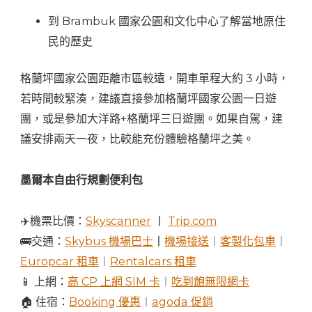
到 Brambuk 國家公園和文化中心了解當地原住
民的歷史
格蘭坪國家公園距離市區較遠，開車單程大約 3 小時，
若時間較緊湊，建議直接參加格蘭坪國家公園一日遊
團，或是參加大洋路+格蘭坪三日遊團。如果自駕，建
議安排兩天一夜，比較能充份體驗格蘭坪之美。
墨爾本自由行規劃便利包
✈️機票比價：
Skyscanner
丨
Trip.com
🚌交通：
Skybus 機場巴士
丨
機場接送
︱
客製化包車
︱
Europcar 租車
︱
Rentalcars 租車
📱 上網：
高 CP 上網 SIM 卡
︱
吃到飽無限網卡
🏠 住宿：
Booking 優惠
︱
agoda 促銷