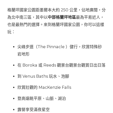
薦
路
格蘭坪國家公園距墨爾本大約 250 公里，佔地廣闊，分
線、
為北中南三區，其中以
中部格蘭坪地區
最為平易近人，
景
也是最熱門的選擇。來到格蘭坪國家公園，你可以這樣
點、
玩：
一
日
尖峰步道（The Pinnacle ）健行，欣賞特殊砂
遊、
岩地形
交
在 Boroka 或 Reeds 觀景台觀景台觀賞日出日落
通、
住
到 Venus Baths 玩水、泡腳
宿
欣賞壯觀的 MacKenzie Falls
登高遠眺平原、山脈、湖泊
露營享受滿夜星空