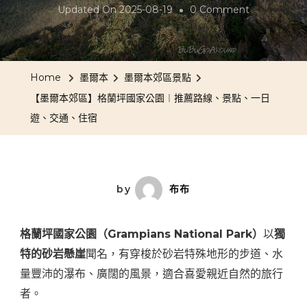
On
Updated On
2025-08-19
0 Comment
【墨
爾
本
Home
墨爾本
墨爾本郊區景點
郊
【墨爾本郊區】格蘭坪國家公園︱推薦路線、景點、一日
區】
遊、交通、住宿
格
蘭
坪
國
by
布布
家
公
格蘭坪國家公園（Grampians National Park）
以
獨
園
特的砂岩懸崖
聞名，有穿梭於砂岩特殊地形的步道、水
︱
量豐沛的瀑布、廣闊的風景，適合喜愛親近自然的旅行
推
者。