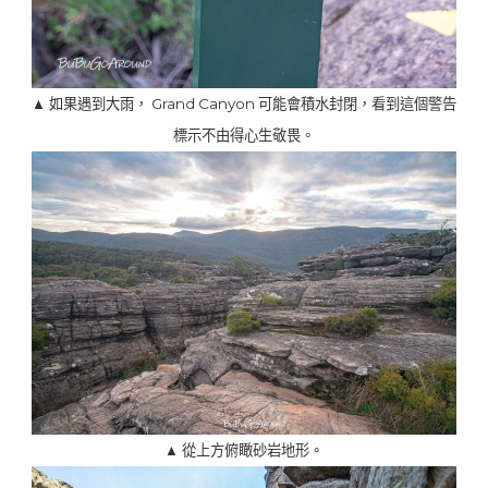
▲ 如果遇到大雨， Grand Canyon 可能會積水封閉，看到這個警告
標示不由得心生敬畏。
▲ 從上方俯瞰砂岩地形。